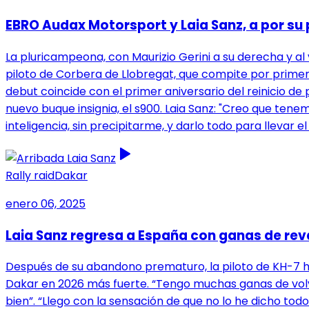
EBRO Audax Motorsport y Laia Sanz, a por su 
La pluricampeona, con Maurizio Gerini a su derecha y al 
piloto de Corbera de Llobregat, que compite por primera
debut coincide con el primer aniversario del reinicio d
nuevo buque insignia, el s900. Laia Sanz: "Creo que tene
inteligencia, sin precipitarme, y darlo todo para llevar 
Rally raid
Dakar
enero 06, 2025
Laia Sanz regresa a España con ganas de re
Después de su abandono prematuro, la piloto de KH-7 ha
Dakar en 2026 más fuerte. “Tengo muchas ganas de vo
bien”. “Llego con la sensación de que no lo he dicho to