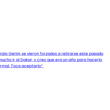
zio Gerini, se vieron forzados a retirarse este pasado
mucho ir al Dakar, y creo que era un año para hacerlo
ormal. Toca aceptarlo”.