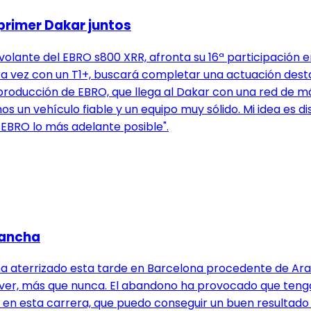
primer Dakar juntos
volante del EBRO s800 XRR, afronta su 16ª participación en
 vez con un T1+, buscará completar una actuación destaca
e producción de EBRO, que llega al Dakar con una red de m
mos un vehículo fiable y un equipo muy sólido. Mi idea es 
el EBRO lo más adelante posible".
vancha
 aterrizado esta tarde en Barcelona procedente de Arabi
lver, más que nunca. El abandono ha provocado que ten
do en esta carrera, que puedo conseguir un buen resultad