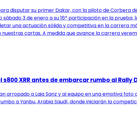
ara disputar su primer Dakar, con la piloto de Corbera de
ábado 3 de enero a su 16ª participación en la prueba, la
ar una actuación sólida y competitiva en la carrera más
ien nuestras cartas. A medida que avance la carrera ver
l s800 XRR antes de embarcar rumbo al Rally 
arropado a Laia Sanz y al equipo en una emotiva foto de 
umbo a Yanbu, Arabia Saudí, donde iniciarán la competici