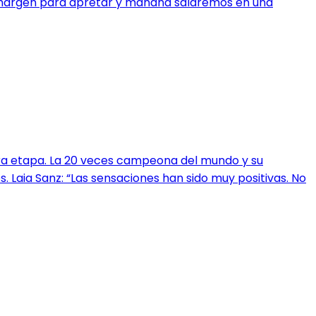
os margen para apretar y mañana saldremos en una
era etapa. La 20 veces campeona del mundo y su
. Laia Sanz: “Las sensaciones han sido muy positivas. No