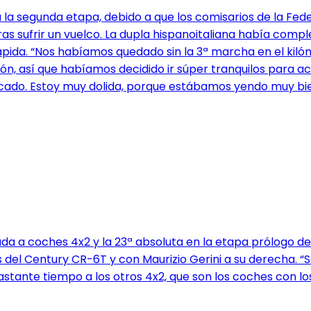
r a la segunda etapa, debido a que los comisarios de la F
as sufrir un vuelco. La dupla hispanoitaliana había comp
ápida. “Nos habíamos quedado sin la 3ª marcha en el kiló
, así que habíamos decidido ir súper tranquilos para acab
lcado. Estoy muy dolida, porque estábamos yendo muy bie
da a coches 4x2 y la 23ª absoluta en la etapa prólogo del
del Century CR-6T y con Maurizio Gerini a su derecha. “S
stante tiempo a los otros 4x2, que son los coches con 