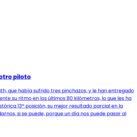
otro piloto
th, que había sufrido tres pinchazos, y le han entregado
nte su ritmo en los últimos 80 kilómetros, lo que les ha
tórica 13ª posición, su mejor resultado parcial en la
udarnos, si se puede, porque un día nos puede pasar al