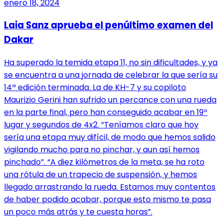
enero 18, 2024
Laia Sanz aprueba el penúltimo examen del
Dakar
Ha superado la temida etapa 11, no sin dificultades, y ya
se encuentra a una jornada de celebrar la que sería su
14ª edición terminada. La de KH-7 y su copiloto
Maurizio Gerini han sufrido un percance con una rueda
en la parte final, pero han conseguido acabar en 19º
lugar y segundos de 4x2. “Teníamos claro que hoy
sería una etapa muy difícil, de modo que hemos salido
vigilando mucho para no pinchar, y aun así hemos
pinchado”. “A diez kilómetros de la meta, se ha roto
una rótula de un trapecio de suspensión, y hemos
llegado arrastrando la rueda. Estamos muy contentos
de haber podido acabar, porque esto mismo te pasa
un poco más atrás y te cuesta horas”.