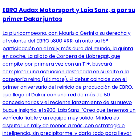
EBRO Audax Motorsport y Laia Sanz, a por su
primer Dakar juntos
La pluricampeona, con Maurizio Gerini a su derecha y
al volante del EBRO s800 XRR, afronta su 16ª
participación en el rally más duro del mundo, la quinta
en coche. La piloto de Corbera de Llobregat, que
compite por primera vez con un T1+, buscará
completar una actuación destacada en su salto a la
categoría reina (Ultimate). El debut coincide con el
primer aniversario del reinicio de producción de EBRO,
que llega al Dakar con una red de más de 80
concesionarios y el reciente lanzamiento de su nuevo
buque insignia, el s900. Laia Sanz: "Creo que tenemos un
vehículo fiable y un equipo muy sólido. Mi idea es
disputar un rally de menos a más, con estrategia e
inteligencia, sin precipitarme, y darlo todo para llevar